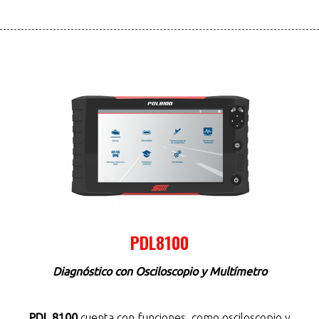
PDL8100
Diagnóstico con Osciloscopio y Multímetro
PDL 8100
cuenta con funciones como osciloscopio y